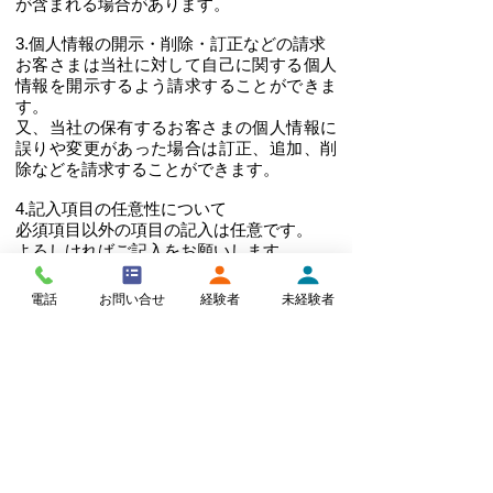
が含まれる場合があります。
3.個人情報の開示・削除・訂正などの請求
お客さまは当社に対して自己に関する個人
情報を開示するよう請求することができま
す。
又、当社の保有するお客さまの個人情報に
誤りや変更があった場合は訂正、追加、削
除などを請求することができます。
​4.記入項目の任意性について
必須項目以外の項目の記入は任意です。
よろしければご記入をお願いします。
5.お問い合わせ窓口
電話
お問い合せ
経験者
未経験者
各種お問い合わせ、並びに個人情報の開
示・訂正・削除・利用停止・その他ご不明
な点につきましては以下からお問い合わせ
ください。
日本セキュリティサービス株式会社
神奈川県川崎市多摩区宿河原6-32-6
044-829-5661