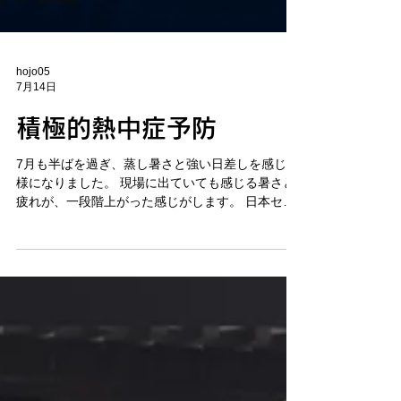
hojo05
7月14日
積極的熱中症予防
7月も半ばを過ぎ、蒸し暑さと強い日差しを感じる
様になりました。 現場に出ていても感じる暑さと
疲れが、一段階上がった感じがします。 日本セキ
ュリティサービスでは、現場隊員に対して飲み物
代の支給、全員に空調服支給、積極的な巡回によ
る体調確認を始めています。 警備協力会社様、現
場作業員様も含め熱中症患者が出ないように注意
していきましょう！