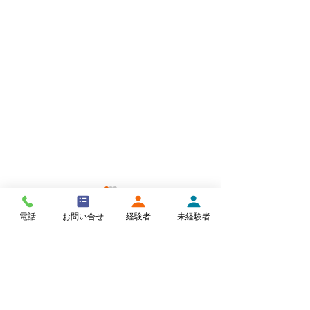
電話
お問い合せ
経験者
未経験者
コメント
積極的熱中症予防
コメントを追加…
平和会様 イベ