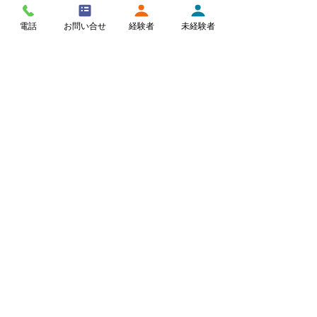
電話
お問い合せ
経験者
未経験者
コメント
積極的熱中症予防
コメントを追加…
平和会様 イベ
NISS
日本セキュリティサービス株式会社
神奈川県川崎市多摩区宿河原6-32-6
044-829-5661